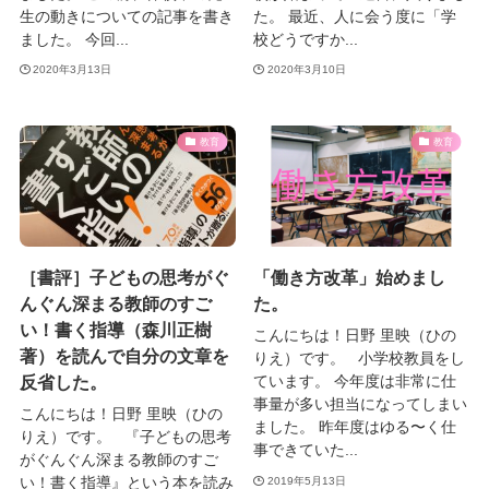
生の動きについての記事を書き
た。 最近、人に会う度に「学
ました。 今回...
校どうですか...
2020年3月13日
2020年3月10日
教育
教育
［書評］子どもの思考がぐ
「働き方改革」始めまし
んぐん深まる教師のすご
た。
い！書く指導（森川正樹
こんにちは！日野 里映（ひの
著）を読んで自分の文章を
りえ）です。 小学校教員をし
反省した。
ています。 今年度は非常に仕
事量が多い担当になってしまい
こんにちは！日野 里映（ひの
ました。 昨年度はゆる〜く仕
りえ）です。 『子どもの思考
事できていた...
がぐんぐん深まる教師のすご
い！書く指導』という本を読み
2019年5月13日