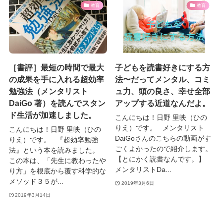
教育
教育
［書評］最短の時間で最大
子どもを読書好きにする方
の成果を手に入れる超効率
法〜だってメンタル、コミ
勉強法（メンタリスト
ュ力、頭の良さ、幸せ全部
DaiGo 著）を読んでスタン
アップする近道なんだよ。
ド生活が加速しました。
こんにちは！日野 里映（ひの
りえ）です。 メンタリスト
こんにちは！日野 里映（ひの
DaiGoさんのこちらの動画がす
りえ）です。 『超効率勉強
ごくよかったので紹介します。
法』という本を読みました。
【とにかく読書なんです。】
この本は、「先生に教わったや
メンタリストDa...
り方」を根底から覆す科学的な
メソッド３５が...
2019年3月6日
2019年3月14日