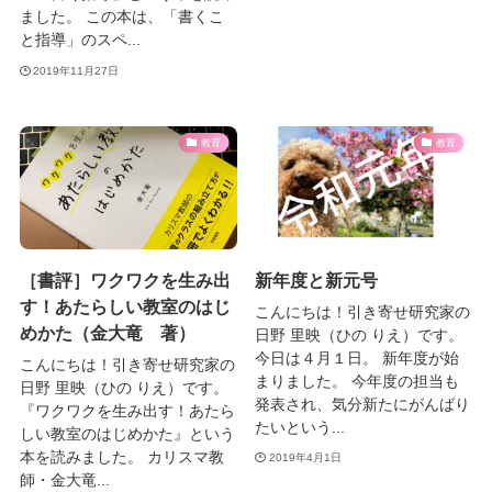
ました。 この本は、「書くこ
と指導」のスペ...
2019年11月27日
教育
教育
［書評］ワクワクを生み出
新年度と新元号
す！あたらしい教室のはじ
こんにちは！引き寄せ研究家の
めかた（金大竜 著）
日野 里映（ひの りえ）です。
今日は４月１日。 新年度が始
こんにちは！引き寄せ研究家の
まりました。 今年度の担当も
日野 里映（ひの りえ）です。
発表され、気分新たにがんばり
『ワクワクを生み出す！あたら
たいという...
しい教室のはじめかた』という
本を読みました。 カリスマ教
2019年4月1日
師・金大竜...