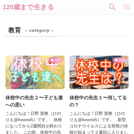
120歳まで生きる
教育
– category –
教育
教育
休校中の先生２〜子ども達
休校中の先生１〜何してる
への思い
の？
こんにちは！日野 里映（ひの
こんにちは！日野 里映（ひの
りえ@hinorie5）です。 休校
りえ@hinorie5）です。 新型
になってから2週間目が終わり
コロナウイルスによる突然の休
ました。 この前、休校中の先
校が始まって２週目に入りまし