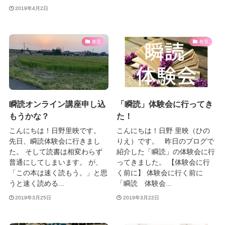
2019年4月2日
教育
教育
瞬読オンライン講座申し込
「瞬読」体験会に行ってき
もうかな？
た！
こんにちは！日野里映です。
こんにちは！日野 里映（ひの
先日、瞬読体験会に行きまし
りえ）です。 昨日のブログで
た。 そして読書は相変わらず
紹介した「瞬読」の体験会に行
普通にしてしまいます。 が、
ってきました。 【体験会に行
「この本は速く読もう。」と思
く前に】 体験会に行く前に
うと速く読める...
「瞬読 体験会...
2019年3月25日
2019年3月22日