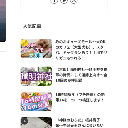
人気記事
みのおキューズモール〜犬OK
のカフェ（大型犬も）、スタ
バ、ドッグランあり！！川でザ
リガニもつれる！
【京都】晴明神社〜晴明井を携
帯の待受にして運勢上向き〜全
10回の参拝記録
16時間断食（プチ断食）の効
果14を一つ一つ検証します！
『神様のおふだ』桜井識子
著〜牛頭天王さんに会いたい