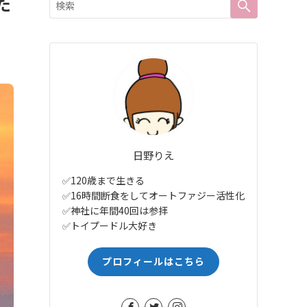
た
日野りえ
✅120歳まで生きる
✅16時間断食をしてオートファジー活性化
✅神社に年間40回は参拝
✅トイプードル大好き
プロフィールはこちら