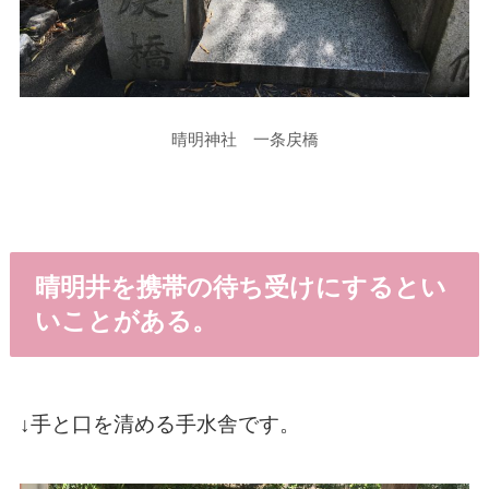
晴明神社 一条戻橋
晴明井を携帯の待ち受けにするとい
いことがある。
↓手と口を清める手水舎です。