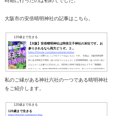
時期に行ったのは初めてでした。
大阪市の安倍晴明神社の記事はこちら。
120歳まで生きる
【大阪】安倍晴明神社は阿倍王子神社の末社です。お
参りされるなら両方どうぞ。２...
https://hinorie.com/abenoseimei-shrine
こんにちは！日野りえ（→プロフィールはこちら）です。 今回は、大阪市阿倍野
区にある阿倍王子神社（あべのおうじじんじゃ）と安倍晴明神社（あべのせいめい
じんじゃ）にお参りに行きました。2021年にNHKで放送されたドラマ『陰陽師』
の大ファンで（映画の野村萬斎の安倍晴明も好きですが、私はドラマの稲垣吾郎の
安倍晴明が大好き。）ドラマ後に原作の小説『陰陽師』（夢枕獏さんの）も読みま
くりました。『陰陽師』とは平安時代に活躍した安倍晴明の活躍を描いた小説で
私のご縁がある神社六社の一つである晴明神社
す。漫画、映画、ドラマになりました。大阪の安倍晴明神社...
をご紹介します。
120歳まで生きる
120歳まで生きる
https://hinorie.com/goen-jinja