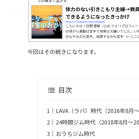
120歳まで生きる
体力のない引きこもり主婦→教
できるようになったきっかけ
https://hinorie.com/no-gym
こんにちは！日野 里映（ひの りえ→プロフィー
の頃から運動は苦手で体育は大嫌いでした。い
のもやるのも苦手。指導するのも苦手（←ここ
になってからは体を動かす系の習い事にはとて
た。なんでかな？って考えると結局「健康オタ
今回はその続きになります。
しました。いろいろなエクササイズの変遷を紹
ン時代（2008年3月〜2011年9月）ルーシー
タイ式ヨガともいわれるエク...
目次
LAVA（ラバ）時代（2016年8月〜
24時間ジム時代（2018年8月〜2
おうちジム時代