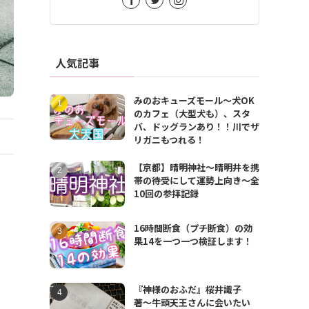
人気記事
みのおキューズモール〜犬OK
のカフェ（大型犬も）、スタ
バ、ドッグランあり！！川でザ
リガニもつれる！
【京都】晴明神社〜晴明井を携
帯の待受にして運勢上向き〜全
10回の参拝記録
16時間断食（プチ断食）の効
果14を一つ一つ検証します！
『神様のおふだ』桜井識子
著〜牛頭天王さんに会いたい