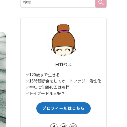
日野りえ
✅120歳まで生きる
✅16時間断食をしてオートファジー活性化
✅神社に年間40回は参拝
✅トイプードル大好き
プロフィールはこちら