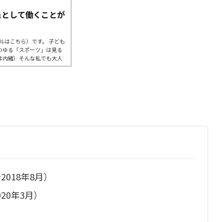
員として働くことが
ルはこちら）です。 子ども
わゆる「スポーツ」は見る
は内緒）そんな私でも大人
もとても行きたくなりまし
クだから。」という結論に達
介します。ルーシーダット
ダットンって知っていますか？
2018年8月）
020年3月）