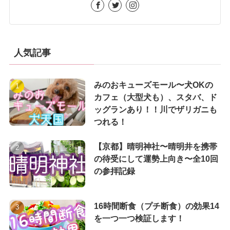
人気記事
みのおキューズモール〜犬OKの
カフェ（大型犬も）、スタバ、ド
ッグランあり！！川でザリガニも
つれる！
【京都】晴明神社〜晴明井を携帯
の待受にして運勢上向き〜全10回
の参拝記録
16時間断食（プチ断食）の効果14
を一つ一つ検証します！