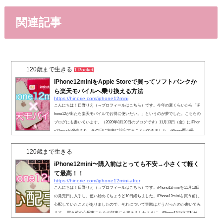
関連記事
120歳まで生きる
1 Pocket
iPhone12miniをApple Storeで買ってソフトバンクか
ら楽天モバイルへ乗り換える方法
https://hinorie.com/iphone12mini
こんにちは！日野りえ（→プロフィールはこちら）です。今年の夏くらいから「iP
hone12が出たら楽天モバイルでお得に使いたい。」というのが夢でした。こちらの
ブログにも書いています。（2020年8月20日のブログです）11月13日（金）にiPhon
e12miniが発売され、その日に無事に設定することができました。iPhone歴が長
く、アップル製品は大好きですが、詳しくはありません。iPhone歴は11年になりま
すが、ずーっとソフトバンクでした。以前、iPhoneからiPhoneへの機種変更がうま
120歳まで生きる
くいかず、Appleのサポートに電話してなんとか引き継げたとい...
iPhone12mini〜購入前はとっても不安→小さくて軽く
て最高！！
https://hinorie.com/iphone12mini-after
こんにちは！日野りえ（→プロフィールはこちら）です。iPhone12miniを11月13日
の発売日に入手し、使い始めてちょうど10日経ちました。iPhone12miniを買う前に
心配していたことがありましたので、それについて実際はどうだったのか書いてみ
ます。 買う前の心配事こちらの記事にも書きましたように、iPhone12の中で私が
どうしてminiを選んだかというと、ズバリ一番安かったからです。今まで大手キャ