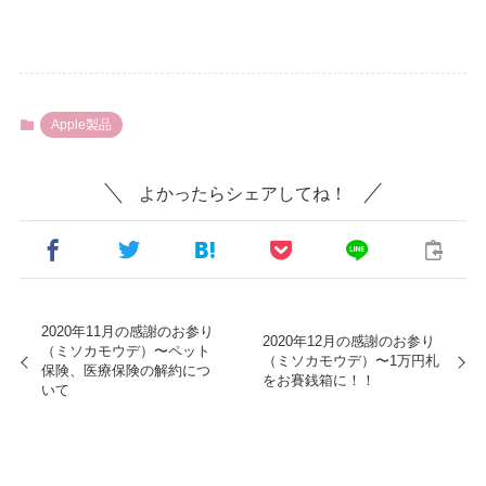
リアに頼ってきた私が格安シムに変えることが1番の目標でした。それをiPhoneで
やることも。私の中では大きなチャレンジだったのです...
Apple製品
よかったらシェアしてね！
2020年11月の感謝のお参り
2020年12月の感謝のお参り
（ミソカモウデ）〜ペット
（ミソカモウデ）〜1万円札
保険、医療保険の解約につ
をお賽銭箱に！！
いて