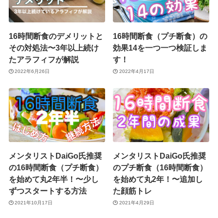
16時間断食のデメリットと
16時間断食（プチ断食）の
その対処法〜3年以上続け
効果14を一つ一つ検証しま
たアラフィフが解説
す！
2022年6月26日
2022年4月17日
メンタリストDaiGo氏推奨
メンタリストDaiGo氏推奨
の16時間断食（プチ断食）
のプチ断食（16時間断食）
を始めて丸2年半！〜少し
を始めて丸2年！〜追加し
ずつスタートする方法
た顔筋トレ
2021年10月17日
2021年4月29日