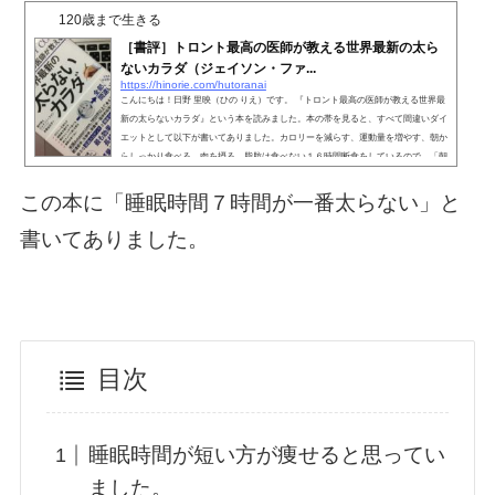
120歳まで生きる
［書評］トロント最高の医師が教える世界最新の太ら
ないカラダ（ジェイソン・ファ...
https://hinorie.com/hutoranai
こんにちは！日野 里映（ひの りえ）です。 『トロント最高の医師が教える世界最
新の太らないカラダ』という本を読みました。本の帯を見ると、すべて間違いダイ
エットとして以下が書いてありました。カロリーを減らす、運動量を増やす、朝か
らしっかり食べる、肉を摂る、脂肪は食べない１６時間断食をしているので、「朝
からしっかり食べる」がNGと書いてあり、断食についても書いてありそうなので
買いました。トロント最高の医師が教える世界最新の太らないカラダ「カロリー制
この本に「睡眠時間７時間が一番太らない」と
限」が間違っているなんて思っている人はいないと思...
書いてありました。
目次
睡眠時間が短い方が痩せると思ってい
ました。