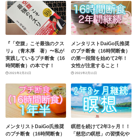
『「空腹」こそ最強のクス
メンタリストDaiGo氏推奨
リ』（青木厚 著）〜私が
のプチ断食（16時間断食）
実践しているプチ断食（16
の第一段階を始めて2年！
時間断食）の本です！
女性が注意すること！
2021年2月21日
2021年2月11日
メンタリストDaiGo氏推奨
瞑想を続けて2年3ヶ月！！
のプチ断食（16時間断食）
「慈悲の瞑想」の習慣化や