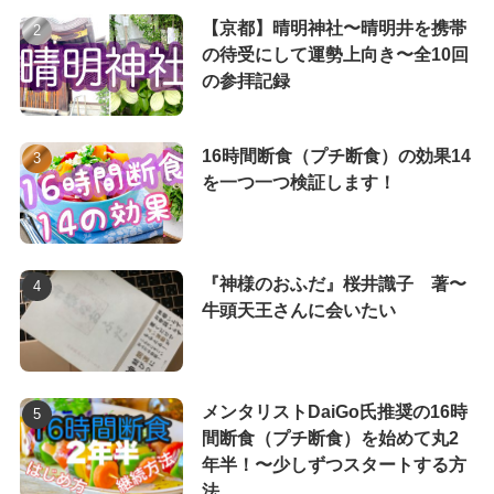
【京都】晴明神社〜晴明井を携帯
の待受にして運勢上向き〜全10回
の参拝記録
16時間断食（プチ断食）の効果14
を一つ一つ検証します！
『神様のおふだ』桜井識子 著〜
牛頭天王さんに会いたい
メンタリストDaiGo氏推奨の16時
間断食（プチ断食）を始めて丸2
年半！〜少しずつスタートする方
法