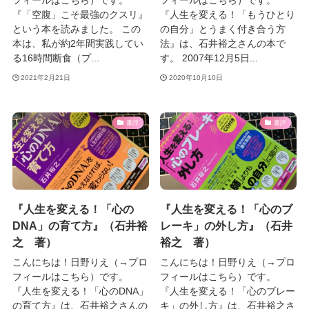
フィールはこちら）です。
フィールはこちら）です。
『「空腹」こそ最強のクスリ』
『人生を変える！「もうひとり
という本を読みました。 この
の自分」とうまく付き合う方
本は、私が約2年間実践してい
法』は、石井裕之さんの本で
る16時間断食（プ...
す。 2007年12月5日...
2021年2月21日
2020年10月10日
書評
書評
『人生を変える！「心の
『人生を変える！「心のブ
DNA」の育て方』（石井裕
レーキ」の外し方』（石井
之 著）
裕之 著）
こんにちは！日野りえ（→プロ
こんにちは！日野りえ（→プロ
フィールはこちら）です。
フィールはこちら）です。
『人生を変える！「心のDNA」
『人生を変える！「心のブレー
の育て方』は、石井裕之さんの
キ」の外し方』は、石井裕之さ