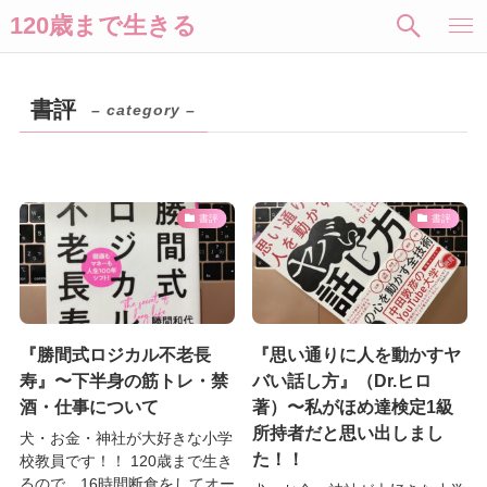
120歳まで生きる
書評
– category –
書評
書評
『勝間式ロジカル不老長
『思い通りに人を動かすヤ
寿』〜下半身の筋トレ・禁
バい話し方』（Dr.ヒロ
酒・仕事について
著）〜私がほめ達検定1級
所持者だと思い出しまし
犬・お金・神社が大好きな小学
た！！
校教員です！！ 120歳まで生き
るので、16時間断食をしてオー