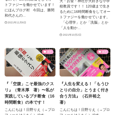
犬・お金・神社が大好きな小学
トファジーを働かせています！
校教員です！！ 120歳まで生き
にほんブログ村 今回は、勝間
るために16時間断食をしてオー
和代さんの...
トファジーを働かせています。
「心理学」とか「洗脳」とか
2021年11月6日
「人を動か...
2021年10月2日
書評
書評
『「空腹」こそ最強のクス
『人生を変える！「もうひ
リ』（青木厚 著）〜私が
とりの自分」とうまく付き
実践しているプチ断食（16
合う方法』（石井裕之
時間断食）の本です！
著）
こんにちは！日野りえ（→プロ
こんにちは！日野りえ（→プロ