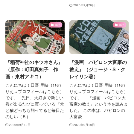
2020年9月29日
書評
書評
『稲荷神社のキツネさん』
『漫画 バビロン大富豪の
（原作：町田真知子 作
教え』（ジョージ・S・ク
画：東村アキコ）
レイリン著）
こんにちは！日野 里映（ひの
こんにちは！日野 里映（ひの
りえ→プロフィールはこちら）
りえ→プロフィールはこちら）
です。 先日、大好きで新しい
です。 『漫画 バビロン大
巻が出るたびに買っている『犬
富豪の教え』という本を読みま
と猫どっちも飼ってると毎日た
した。 この本は、バビロンの
のしい（５）...
大富豪 ...
2020年9月19日
2020年9月18日