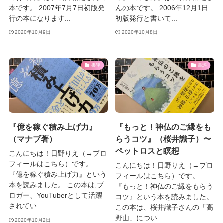
本です。 2007年7月7日初版発
んの本です。 2006年12月1日
行の本になります...
初版発行と書いて...
2020年10月9日
2020年10月8日
書評
書評
『億を稼ぐ積み上げ力』
『もっと！神仏のご縁をも
（マナブ著）
らうコツ』（桜井識子）〜
ペットロスと瞑想
こんにちは！日野りえ（→プロ
フィールはこちら）です。
こんにちは！日野りえ（→プロ
『億を稼ぐ積み上げ力』という
フィールはこちら）です。
本を読みました。 この本は,ブ
『もっと！神仏のご縁をもらう
ロガー、YouTuberとして活躍
コツ』という本を読みました。
されてい...
この本は、桜井識子さんの「高
野山」につい...
2020年10月2日