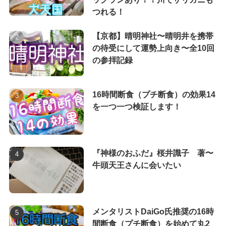
つれる！
【京都】晴明神社〜晴明井を携帯
の待受にして運勢上向き〜全10回
の参拝記録
16時間断食（プチ断食）の効果14
を一つ一つ検証します！
『神様のおふだ』桜井識子 著〜
牛頭天王さんに会いたい
メンタリストDaiGo氏推奨の16時
間断食（プチ断食）を始めて丸2