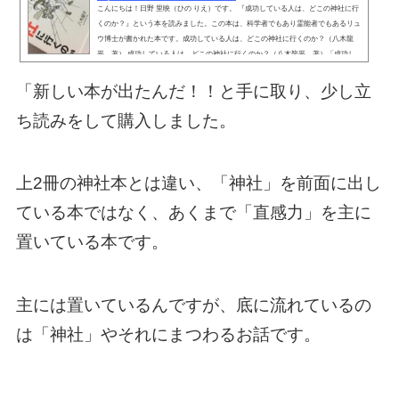
こんにちは！日野 里映（ひの りえ）です。 『成功している人は、どこの神社に行
くのか？』という本を読みました。この本は、科学者でもあり霊能者でもあるリュ
ウ博士が書かれた本です。成功している人は、どこの神社に行くのか？（八木龍
平 著） 成功している人は、どこの神社に行くのか？（八木龍平 著）「成功し
ている人は、どこの神社に行くのか？」神社好きでなくても知りたい内容ではない
でしょうか？リュウ博士の前作『成功している人は、なぜ神社に行くのか？』が独
「新しい本が出たんだ！！と手に取り、少し立
特で今までの神社本とは一線を隠していました。リュウ...
ち読みをして購入しました。
上2冊の神社本とは違い、「神社」を前面に出し
ている本ではなく、あくまで「直感力」を主に
置いている本です。
主には置いているんですが、底に流れているの
は「神社」やそれにまつわるお話です。