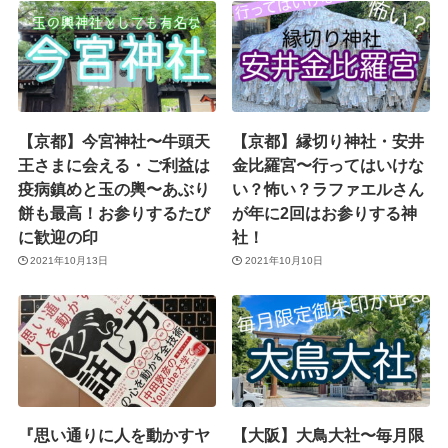
【京都】今宮神社〜牛頭天
【京都】縁切り神社・安井
王さまに会える・ご利益は
金比羅宮〜行ってはいけな
疫病鎮めと玉の輿〜あぶり
い？怖い？ラファエルさん
餅も最高！お参りするたび
が年に2回はお参りする神
に歓迎の印
社！
2021年10月13日
2021年10月10日
『思い通りに人を動かすヤ
【大阪】大鳥大社〜毎月限