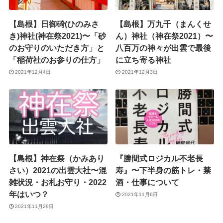
【島根】日御碕(ひのみさ
【島根】万九千（まんくせ
き)神社(神在祭2021)〜「砂
ん）神社（神在祭2021）〜
のお守りのいただき方」と
八百万の神々が出雲で最後
「稲荷社のお参りの仕方」
に立ち寄る神社
2021年12月4日
2021年12月3日
【島根】神在祭（かみあり
『勝間式ロジカル不老長
さい）2021の出雲大社〜混
寿』〜下半身の筋トレ・禁
雑状況・お札お守り・2022
酒・仕事について
年はいつ？
2021年11月6日
2021年11月29日