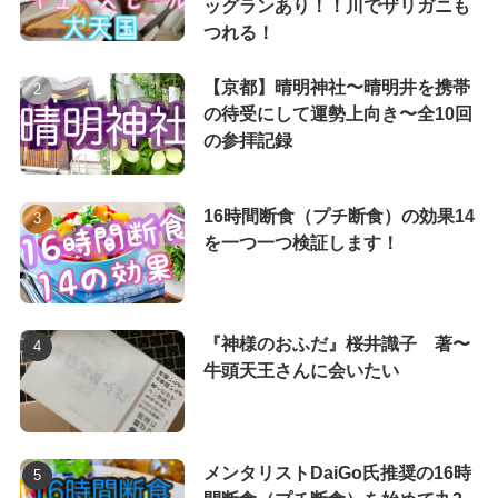
ッグランあり！！川でザリガニも
つれる！
【京都】晴明神社〜晴明井を携帯
の待受にして運勢上向き〜全10回
の参拝記録
16時間断食（プチ断食）の効果14
を一つ一つ検証します！
『神様のおふだ』桜井識子 著〜
牛頭天王さんに会いたい
メンタリストDaiGo氏推奨の16時