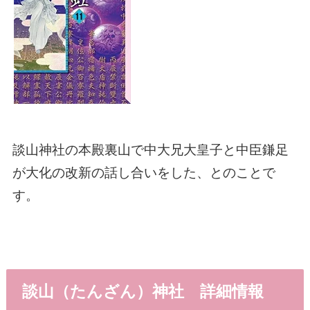
談山神社の本殿裏山で中大兄大皇子と中臣鎌足
が大化の改新の話し合いをした、とのことで
す。
談山（たんざん）神社 詳細情報