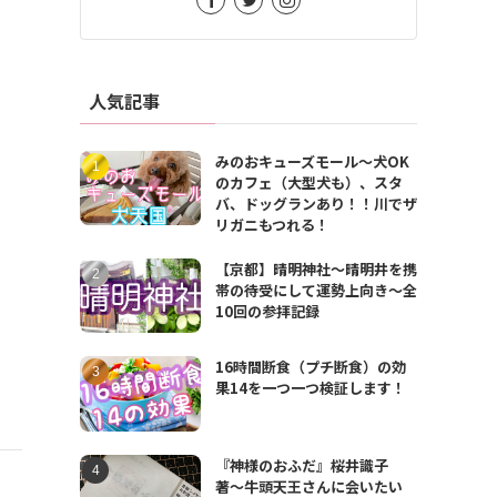
人気記事
みのおキューズモール〜犬OK
のカフェ（大型犬も）、スタ
バ、ドッグランあり！！川でザ
リガニもつれる！
【京都】晴明神社〜晴明井を携
帯の待受にして運勢上向き〜全
10回の参拝記録
16時間断食（プチ断食）の効
果14を一つ一つ検証します！
『神様のおふだ』桜井識子
著〜牛頭天王さんに会いたい