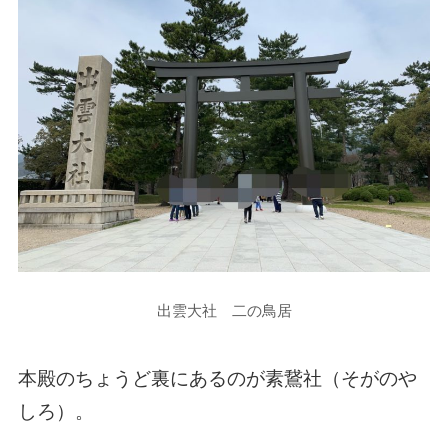
出雲大社 二の鳥居
本殿のちょうど裏にあるのが素鵞社（そがのや
しろ）。