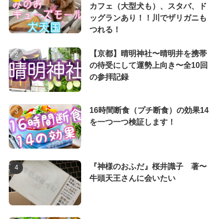
カフェ（大型犬も）、スタバ、ド
ッグランあり！！川でザリガニも
つれる！
【京都】晴明神社〜晴明井を携帯
の待受にして運勢上向き〜全10回
の参拝記録
16時間断食（プチ断食）の効果14
を一つ一つ検証します！
『神様のおふだ』桜井識子 著〜
牛頭天王さんに会いたい