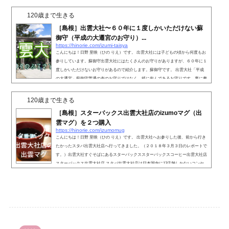
120歳まで生きる
［島根］出雲大社〜６０年に１度しかいただけない蘇
御守（平成の大遷宮のお守り）...
https://hinorie.com/izumi-taisya
こんにちは！日野 里映（ひの りえ）です。 出雲大社には子どもの頃から何度もお
参りしています。蘇御守出雲大社にはたくさんのお守りがありますが、６０年に１
度しかいただけないお守りがあるので紹介します。蘇御守です。 出雲大社「平成
の大遷宮」蘇御守普通の布のお守りではなく、紙に包んであるお守りです。裏に書
いてある説明書によると、以下のように書いてありました。この「蘇御守」は、六
十年に一度の御遷宮を記念致し、長きに亘り大神様をお守りしてきた御本殿大屋根
120歳まで生きる
の檜皮を混抄した奉書にてお包みし、御神縁に結ばれ...
［島根］スターバックス出雲大社店のizumoマグ（出
雲マグ）を２つ購入
https://hinorie.com/izumomug
こんにちは！日野 里映（ひの りえ）です。 出雲大社へお参りした後、前から行き
たかったスタバ出雲大社店へ行ってきました。（２０１８年３月３日のレポートで
す。）出雲大社すぐそばにあるスターバックススターバックスコーヒー出雲大社店
スターバックス出雲大社店 スタバ出雲大社店は日本国内に13店舗しかないコンセ
プトスタバだそうです。このようにとても和風のつくりのスタバです。この道の向
かい側はこうなっています。 出雲大社 二の鳥居出雲大社二の鳥居のすぐ向かい
なんです。店内に入ると１階には数席あり、２...