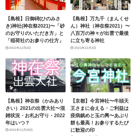
【島根】日御碕(ひのみさ
【島根】万九千（まんくせ
き)神社(神在祭2021)〜「砂
ん）神社（神在祭2021）〜
のお守りのいただき方」と
八百万の神々が出雲で最後
「稲荷社のお参りの仕方」
に立ち寄る神社
2021年12月4日
2021年12月3日
【島根】神在祭（かみあり
【京都】今宮神社〜牛頭天
さい）2021の出雲大社〜混
王さまに会える・ご利益は
雑状況・お札お守り・2022
疫病鎮めと玉の輿〜あぶり
年はいつ？
餅も最高！お参りするたび
に歓迎の印
2021年11月29日