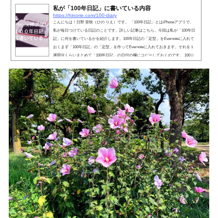
私が「100年日記」に書いている内容
https://hinorie.com/100-diary
こんにちは！日野 里映（ひの りえ）です。 「100年日記」とはiPhoneアプリで、
私が毎日つけている日記のことです。詳しい記事はこちら。今回は私が「100年日
記」に何を書いているかを紹介します。100年日記の「定型」をEvernoteに入れて
おくまず「100年日記」の「定型」を作ってEvernoteに入れておきます。それを１
週間分くらいまとめて「100年日記」の日付の欄にコピーしておくのです。 100☆
ほめ日記☆いいこと・いい気分＆感謝☆気づき＆シンクロニシティ☆手に入れたも
の☆日記運玉撫で撫でそれでは、一つずつ説明していきま...