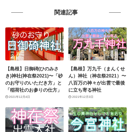
関連記事
【島根】日御碕(ひのみさ
【島根】万九千（まんくせ
き)神社(神在祭2021)〜「砂
ん）神社（神在祭2021）〜
のお守りのいただき方」と
八百万の神々が出雲で最後
「稲荷社のお参りの仕方」
に立ち寄る神社
2021年12月4日
2021年12月3日