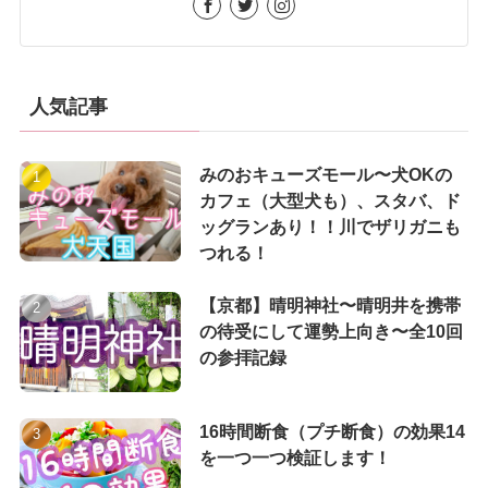
人気記事
みのおキューズモール〜犬OKの
カフェ（大型犬も）、スタバ、ド
ッグランあり！！川でザリガニも
つれる！
【京都】晴明神社〜晴明井を携帯
の待受にして運勢上向き〜全10回
の参拝記録
16時間断食（プチ断食）の効果14
を一つ一つ検証します！