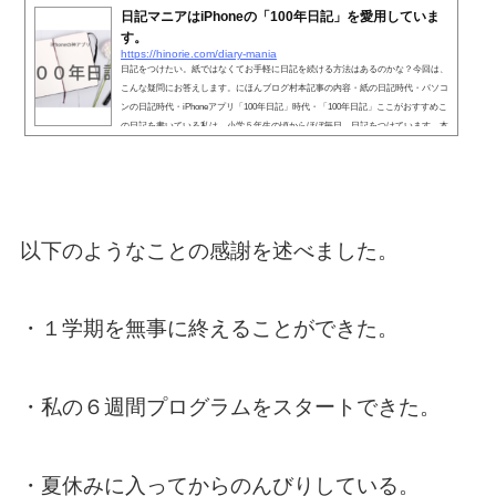
日記マニアはiPhoneの「100年日記」を愛用していま
す。
https://hinorie.com/diary-mania
日記をつけたい。紙ではなくてお手軽に日記を続ける方法はあるのかな？今回は、
こんな疑問にお答えします。にほんブログ村本記事の内容・紙の日記時代・パソコ
ンの日記時代・iPhoneアプリ「100年日記」時代・「100年日記」ここがおすすめこ
の日記を書いている私は、小学５年生の頃からほぼ毎日、日記をつけています。本
記事の執筆者日野りえの詳細情報・Twitterはこちら・詳しいプロフィールはこちら
当時の担任の先生が日記を宿題に出してたんです。５年と６年で担任の先生は変わ
りましたが、日記の宿題は引き続いてて、２年書くうちに...
以下のようなことの感謝を述べました。
・１学期を無事に終えることができた。
・私の６週間プログラムをスタートできた。
・夏休みに入ってからのんびりしている。