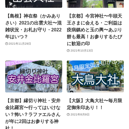
【島根】神在祭（かみあり
【京都】今宮神社〜牛頭天
さい）2021の出雲大社〜混
王さまに会える・ご利益は
雑状況・お札お守り・2022
疫病鎮めと玉の輿〜あぶり
年はいつ？
餅も最高！お参りするたび
に歓迎の印
2021年11月29日
2021年10月13日
【京都】縁切り神社・安井
【大阪】大鳥大社〜毎月限
金比羅宮〜行ってはいけな
定御朱印あり！！
い？怖い？ラファエルさん
2021年8月9日
が年に2回はお参りする神
社！