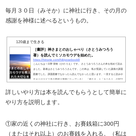
毎月３０日（みそか）に神社に行き、その月の
感謝を神様に述べるというもの。
120歳まで生きる
［書評］神さまとのおしゃべり（さとうみつろう
著）を読んでミソカモウデを始めた。
https://hinorie.com/hikiyosebook8
こんにちは！日野 里映（ひの りえ）です。 さとうみつろうさんの本を初めて読み
ました。著者はさとうみつろうさんです。この本は、私が受講していた講座の課題
図書でした。課題図書でなかったら読んでなかったと思います。一見すると読みや
すそうだけど？本の最初は漫画になっているし、「神さま」と「みつろう」の対話
形式になっているので、読みやすいのかな〜？？と思っていました。が、583ペー
ジもあり、内容も気軽に読んだら頭に入りにくいところもあり（正直最初は難しい
詳しいやり方は本を読んでもらうとして簡単に
本だな〜という感想を抱きました。）すんなり頭に入...
やり方を説明します。
①家の近くの神社に行き、お賽銭箱に300円
（またはそれ以上）のお賽銭を入れる。（私は