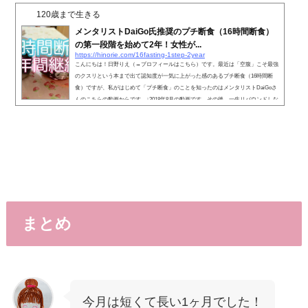
120歳まで生きる
メンタリストDaiGo氏推奨のプチ断食（16時間断食）
の第一段階を始めて2年！女性が...
https://hinorie.com/16fasting-1step-2year
こんにちは！日野りえ（→プロフィールはこちら）です。最近は「空腹」こそ最強
のクスリという本まで出て認知度が一気に上がった感のあるプチ断食（16時間断
食）ですが、私がはじめて「プチ断食」のことを知ったのはメンタリストDaiGoさ
んのこちらの動画からです。↓2018年8月の動画です。その後、一生リバウンドしな
いパレオダイエットの教科書を読み、2019年2月10日にプチ断食（16時間断食）の
第一段階に入りました。それからちょうど2年経ちましたので報告させていただき
ます。１６時間断食（プチ断食）とは以前↓こちらのブログでも書...
まとめ
今月は短くて長い1ヶ月でした！