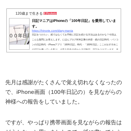
120歳まで生きる
8 Pockets
日記マニアはiPhoneの「100年日記」を愛用していま
す。
https://hinorie.com/diary-mania
日記をつけたい。紙ではなくてお手軽に日記を続ける方法はあるのかな？今回は、
こんな疑問にお答えします。にほんブログ村本記事の内容・紙の日記時代・パソコ
ンの日記時代・iPhoneアプリ「100年日記」時代・「100年日記」ここがおすすめこ
の日記を書いている私は、小学５年生の頃からほぼ毎日、日記をつけています。本
記事の執筆者日野りえの詳細情報・Twitterはこちら・詳しいプロフィールはこちら
当時の担任の先生が日記を宿題に出してたんです。５年と６年で担任の先生は変わ
りましたが、日記の宿題は引き続いてて、２年書くうちに...
先月は感謝がたくさんで覚え切れなくなったの
で、iPhone画面（100年日記の）を見ながらの
神様への報告をしていました。
ですが、やっぱり携帯画面を見ながらの報告は