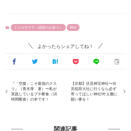
ミソカモウデ（感謝のお参り）
神社
よかったらシェアしてね！
『「空腹」こそ最強のクス
【京都】伏見神宝神社〜伏
リ』（青木厚 著）〜私が
見稲荷大社に行くなら必ず
実践しているプチ断食（16
寄ってほしい神社!叶え雛に
時間断食）の本です！
願い事を！
関連記事