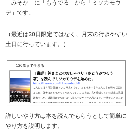
「みそか」に「もうでる」から「ミソカモウ
デ」です。
（最近は30日限定ではなく、月末の行きやすい
土日に行っています。）
120歳まで生きる
［書評］神さまとのおしゃべり（さとうみつろう
著）を読んでミソカモウデを始めた。
https://hinorie.com/hikiyosebook8
こんにちは！日野 里映（ひの りえ）です。 さとうみつろうさんの本を初めて読み
ました。著者はさとうみつろうさんです。この本は、私が受講していた講座の課題
図書でした。課題図書でなかったら読んでなかったと思います。一見すると読みや
すそうだけど？本の最初は漫画になっているし、「神さま」と「みつろう」の対話
形式になっているので、読みやすいのかな〜？？と思っていました。が、583ペー
ジもあり、内容も気軽に読んだら頭に入りにくいところもあり（正直最初は難しい
詳しいやり方は本を読んでもらうとして簡単に
本だな〜という感想を抱きました。）すんなり頭に入...
やり方を説明します。