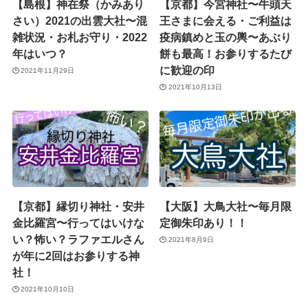
【島根】神在祭（かみあり
【京都】今宮神社〜牛頭天
さい）2021の出雲大社〜混
王さまに会える・ご利益は
雑状況・お札お守り・2022
疫病鎮めと玉の輿〜あぶり
年はいつ？
餅も最高！お参りするたび
に歓迎の印
2021年11月29日
2021年10月13日
【京都】縁切り神社・安井
【大阪】大鳥大社〜毎月限
金比羅宮〜行ってはいけな
定御朱印あり！！
い？怖い？ラファエルさん
2021年8月9日
が年に2回はお参りする神
社！
2021年10月10日