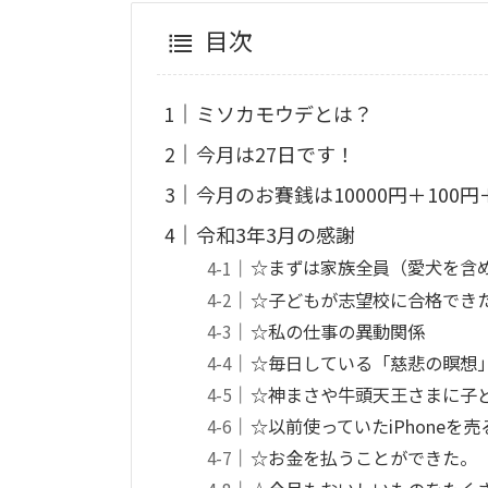
目次
ミソカモウデとは？
今月は27日です！
今月のお賽銭は10000円＋100円
令和3年3月の感謝
☆まずは家族全員（愛犬を含
☆子どもが志望校に合格でき
☆私の仕事の異動関係
☆毎日している「慈悲の瞑想
☆神まさや牛頭天王さまに子
☆以前使っていたiPhoneを
☆お金を払うことができた。