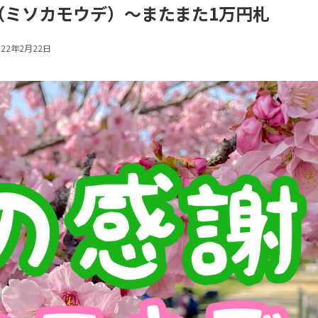
り（ミソカモウデ）〜またまた1万円札
022年2月22日