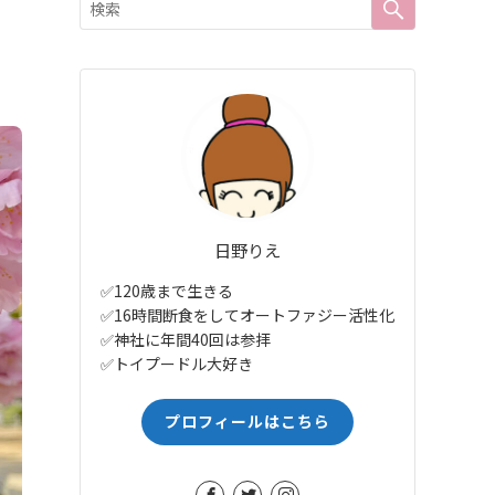
日野りえ
✅120歳まで生きる
✅16時間断食をしてオートファジー活性化
✅神社に年間40回は参拝
✅トイプードル大好き
プロフィールはこちら