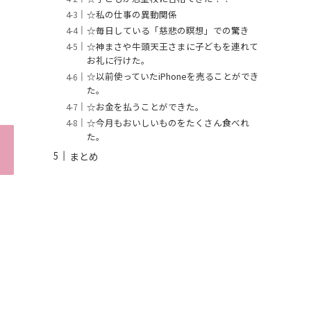
☆私の仕事の異動関係
☆毎日している「慈悲の瞑想」での驚き
☆神まさや牛頭天王さまに子どもを連れて
お礼に行けた。
☆以前使っていたiPhoneを売ることができ
た。
☆お金を払うことができた。
☆今月もおいしいものをたくさん食べれ
た。
まとめ