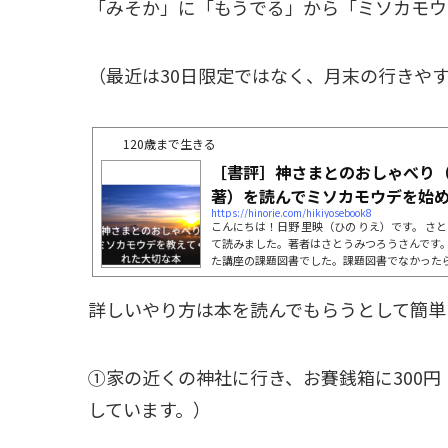
「みそか」に「もうでる」から「ミソカモウ
（最近は30日限定ではなく、月末の行きや
120歳まで生きる
［書評］神さまとのおしゃべり
著）を読んでミソカモウデを始
https://hinorie.com/hikiyosebook8
こんにちは！日野 里映（ひの りえ）です。 さ
て読みました。著者はさとうみつろうさんです
た講座の課題図書でした。課題図書でなかった
す。一見すると読みやすそうだけど？本の最初
さま」と「みつろう」の対話形式になっている
詳しいやり方は本を読んでもらうとして簡単
な〜？？と思っていました。が、583ページも
頭に入りにくいところもあり（正直最初は難し
きました。）すんなり頭に入...
①家の近くの神社に行き、お賽銭箱に300円
しています。）