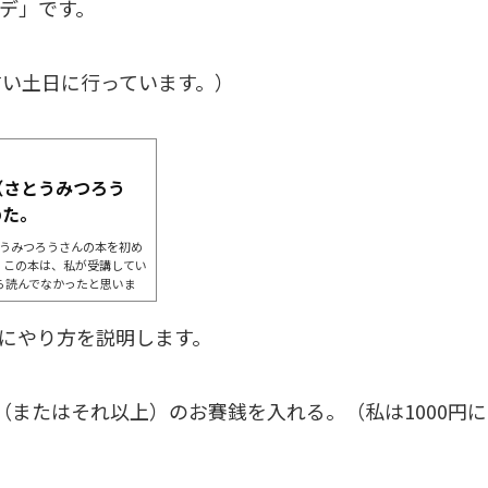
デ」です。
すい土日に行っています。）
（さとうみつろう
めた。
とうみつろうさんの本を初め
。この本は、私が受講してい
ら読んでなかったと思いま
は漫画になっているし、「神
ので、読みやすいのか
にやり方を説明します。
あり、内容も気軽に読んだら
い本だな〜という感想を抱
（またはそれ以上）のお賽銭を入れる。（私は1000円に