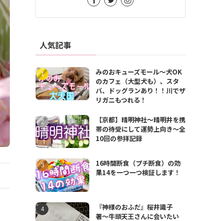
人気記事
みのおキューズモール〜犬OK
のカフェ（大型犬も）、スタ
バ、ドッグランあり！！川でザ
リガニもつれる！
【京都】晴明神社〜晴明井を携
帯の待受にして運勢上向き〜全
10回の参拝記録
16時間断食（プチ断食）の効
果14を一つ一つ検証します！
『神様のおふだ』桜井識子
著〜牛頭天王さんに会いたい