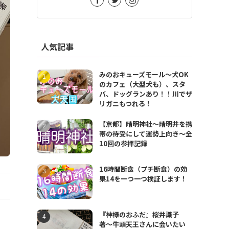
人気記事
みのおキューズモール〜犬OK
のカフェ（大型犬も）、スタ
バ、ドッグランあり！！川でザ
リガニもつれる！
【京都】晴明神社〜晴明井を携
帯の待受にして運勢上向き〜全
10回の参拝記録
16時間断食（プチ断食）の効
果14を一つ一つ検証します！
『神様のおふだ』桜井識子
著〜牛頭天王さんに会いたい