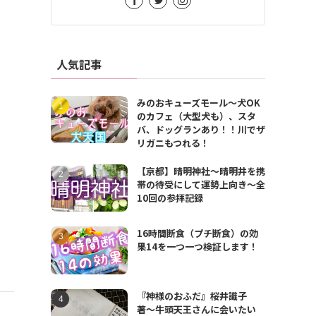
人気記事
みのおキューズモール〜犬OK
のカフェ（大型犬も）、スタ
バ、ドッグランあり！！川でザ
リガニもつれる！
【京都】晴明神社〜晴明井を携
帯の待受にして運勢上向き〜全
10回の参拝記録
16時間断食（プチ断食）の効
果14を一つ一つ検証します！
『神様のおふだ』桜井識子
著〜牛頭天王さんに会いたい